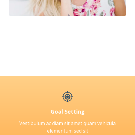
Goal Setting
Vestibulum ac diam sit amet quam vehicula
elementum sed sit